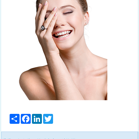
分
Facebook
LinkedIn
Twitter
享