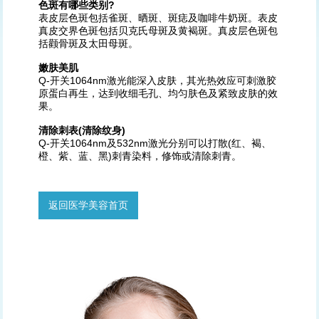
色斑有哪些类别?
表皮层色斑包括雀斑、晒斑、斑痣及咖啡牛奶斑。表皮
真皮交界色斑包括贝克氏母斑及黄褐斑。真皮层色斑包
括颧骨斑及太田母斑。
嫩肤美肌
Q-开关1064nm激光能深入皮肤，其光热效应可刺激胶
原蛋白再生，达到收细毛孔、均匀肤色及紧致皮肤的效
果。
清除刺表(清除纹身)
Q-开关1064nm及532nm激光分别可以打散(红、褐、
橙、紫、蓝、黑)刺青染料，修饰或清除刺青。
返回医学美容首页