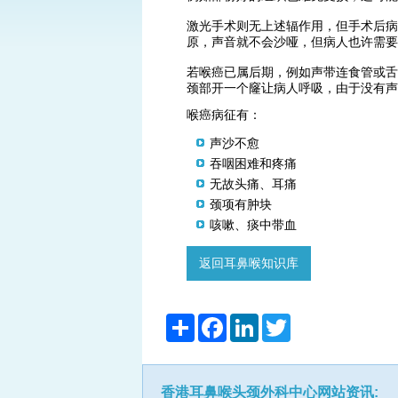
激光手术则无上述辐作用，但手术后病
原，声音就不会沙哑，但病人也许需要
若喉癌已属后期，例如声带连食管或舌
颈部开一个窿让病人呼吸，由于没有声
喉癌病征有：
声沙不愈
吞咽困难和疼痛
无故头痛、耳痛
颈项有肿块
咳嗽、痰中带血
返回耳鼻喉知识库
分
Facebook
LinkedIn
Twitter
享
香港耳鼻喉头颈外科中心网站资讯: