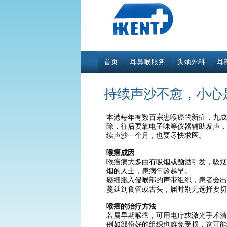
首页
耳鼻喉服务
头颈外科
耳
持续声沙不愈，小心
本港每年有数百宗患喉癌的新症，九成
除，往后要靠电子咪等仪器辅助发声，
续声沙一个月，也要尽快求医。
喉癌成因
喉癌病大多由有吸烟或酗酒引发，吸烟
烟的人士，患病年龄越早。
癌细胞入侵喉部的声带组织，患者会出
蔓延到食管或舌头，届时别无选择要切
喉癌的治疗方法
若属早期喉癌，可用电疗或激光手术清
例如部份好的组织也难免受损，这可能