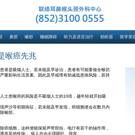
部
鼻部
喉部
睡眠障碍
听力及语言治疗
助听器
医学美
是喉癌先兆
患者是吸烟人士。若未能及早诊治，患者有可能要做全喉切
严重影响生活质素。因此及早戒堙有助减低患病风险，若持
人士患喉癌的风险是不吸烟人士的10倍，越年轻就开始吸
现声沙等初期病征，若未能及早发现，癌细胞便会在数月内
除喉部。
除癌细胞，这样便能保留声带部份。电疗有若干的辐作用，
诱发其他疾病， 病人亦会出现呕吐、脱发。