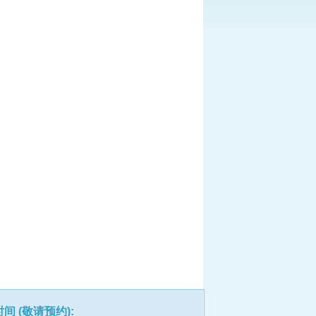
间 (敬请预约):