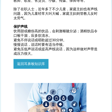
教师、歌星、售货员、小贩、传媒、律师等等。
除了在职人士，近年多了不少儿童，家庭主妇也有声线
问题，因为儿童经常大叫大喊，家庭主妇则管教儿女时
太劳气。
保护声线
饮用甜或糖份高的饮品，会刺激喉咙分泌；酒精饮品令
口喉干涸，应多饮清水。
避免不停说话或唱歌超过30分钟。
慢慢说话，说话时要有适当停顿。
避免压低声说话或提高声线说话，因为这样做对声带造
成压力很大。
返回耳鼻喉知识库