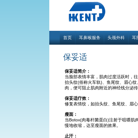
首页
耳鼻喉服务
头颈外科
耳
保妥适
保妥适简介：
当脸部表情丰富，肌肉过度活跃时，往
抬头纹(俗称火车轨)、鱼尾纹、眉心纹
肉，便可阻止肌肉附近的神经线分泌传
保妥适疗效：
修复表情纹，如抬头纹、鱼尾纹、眉心
瘦面：
当Botox(肉毒杆菌蛋白)注射于咀
慢地收缩，达至瘦面的效果。
止汗：